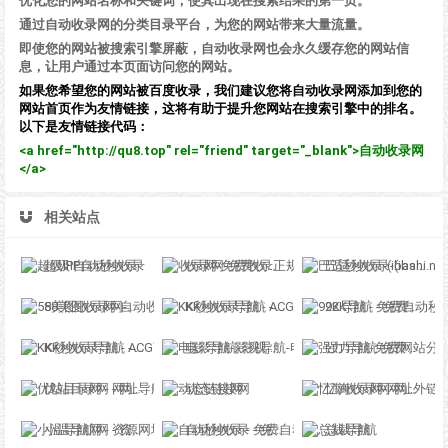
优化您的网站名称和关键词，使其出现在搜索结果的第一页。
通过自动收录网的分类目录平台，为您的网站带来大量流量。
即使您的网站被搜索引擎屏蔽，自动收录网也会永久缓存您的网站信
息，让用户通过本页面访问您的网站。
如果您希望您的网站被百度收录，我们建议您将自动收录网添加到您的
网站首页作为友情链接，这将有助于提升您网站在搜索引擎中的排名。
以下是友情链接代码：
<a href="http://qu8.top" rel="friend" target="_blank">自动收录网
</a>
相关站点
超级IP自动秒收录
收录网-免费收录正规网站-免费发布软文
巴适秒收录-(ibashi.net) - 巴适导航分类网站目录 - 自助网址提交自动收录
58美图收录网-自动收录网站-流量交换-自动链
KK秒收录导航 - ACG萌次元丨ACG导航网丨二次元导航丨资源网导航丨福利网址导航 - KK秒收录导航网
92K导航 - 免费自动秒收录网址导航
KK秒收录导航 - ACG萌次元丨ACG导航网丨二次元导航丨资源网导航丨福利网址导航 - KK秒收录导航网
电影导航-影视导航-电影站收录-自动收录网-网站收录
强力导航-免费网站分类导航，提交收录，秒收录
优站目录网 - 网址导航分类网站目录 - 自助网址提交自动收录
动态链接网
忆海收录网-网址外链_自动收录网站_自助友情链接平台_网站广告_软文发布_站长交易_站长资源
小温导航网 - 资源网址导航，汇集各大资源网，全网优质教程技术网，搜集资源就从这里开始
自动秒收录 - 免费自动秒收录网址导航
总裁导航