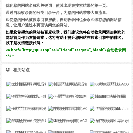
优化您的网站名称和关键词，使其出现在搜索结果的第一页。
通过自动收录网的分类目录平台，为您的网站带来大量流量。
即使您的网站被搜索引擎屏蔽，自动收录网也会永久缓存您的网站信
息，让用户通过本页面访问您的网站。
如果您希望您的网站被百度收录，我们建议您将自动收录网添加到您的
网站首页作为友情链接，这将有助于提升您网站在搜索引擎中的排名。
以下是友情链接代码：
<a href="http://qu8.top" rel="friend" target="_blank">自动收录网
</a>
相关站点
优站目录网 - 网址导航分类网站目录 - 自助网址提交自动收录
电影导航网-影视导航-电影搜索-影视搜索-电影站收录
KK秒收录导航 - ACG萌次元丨ACG导航网丨二次元导航丨资源网导航丨福利网址导航 - KK秒收录导航网
收录网-免费收录正规网站-免费发布软文
小温导航网 - 资源网址导航，汇集各大资源网，全网优质教程技术网，搜集资源就从这里开始
超级IP自动秒收录
强力导航-免费网站分类导航，提交收录，秒收录
搜索秒收录导航 - ACG萌次元丨ACG导航网丨二次元导航丨资源网导航丨福利网址导航 - SS秒收录导航网
巴适秒收录-(ibashi.net) - 巴适导航分类网站目录 - 自助网址提交自动收录
自动秒收录 - 免费自动秒收录网址导航
KK秒收录导航 - ACG萌次元丨ACG导航网丨二次元导航丨资源网导航丨福利网址导航 - KK秒收录导航网
悟空收录网 - 网址导航大全 | 网站免费收录 | 软文外链发布平台
小鹅导航-网站收录-自动收录网-网址收录-自动秒收录
动态链接网
百度导航 - ACG萌次元丨ACG导航网丨二次元导航丨资源网导航丨福利网址导航 - BaiDu导航