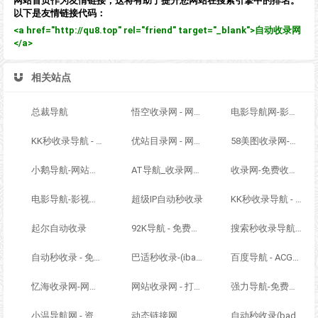
网站首页作为友情链接，这将有助于提升您网站在搜索引擎中的排名。
以下是友情链接代码：
<a href="http://qu8.top" rel="friend" target="_blank">自动收录网
</a>
相关站点
总裁导航
悟空收录网 - 网址导航大全 | 网站免费收录 | 软文外链发布平台
电影导航网-影视导航-电影搜索-影视搜索-电影站收录
KK秒收录导航 - ACG萌次元丨ACG导航网丨二次元导航丨资源网导航丨福利网址导航 - KK秒收录导航网
优站目录网 - 网址导航分类网站目录 - 自助网址提交自动收录
58美图收录网-自动收录网站-流量交换-自动链
小鹅导航-网站收录-自动收录网-网址收录-自动秒收录
AT导航_收录网_免费收录网站_自动收录网_秒收录
收录网-免费收录正规网站-免费发布软文
电影导航-影视导航-电影站收录-自动收录网-网站收录
超级IP自动秒收录
KK秒收录导航 - ACG萌次元丨ACG导航网丨二次元导航丨资源网导航丨福利网址导航 - KK秒收录导航网
起尔自动收录
92K导航 - 免费自动秒收录网址导航
搜索秒收录导航 - ACG萌次元丨ACG导航网丨二次元导航丨资源网导航丨福利网址导航 - SS秒收录导航网
自动秒收录 - 免费自动秒收录网址导航
巴适秒收录-(ibashi.net) - 巴适导航分类网站目录 - 自助网址提交自动收录
百度导航 - ACG萌次元丨ACG导航网丨二次元导航丨资源网导航丨福利网址导航 - BaiDu导航
忆海收录网-网址外链_自动收录网站_自助友情链接平台_网站广告_软文发布_站长交易_站长资源
网站收录网 - 打造最与众不同的站点收录网
强力导航-免费网站分类导航，提交收录，秒收录
小温导航网 - 资源网址导航，汇集各大资源网，全网优质教程技术网，搜集资源就从这里开始
动态链接网
自动秒收录(badfl.com) - 全自动秒收录网